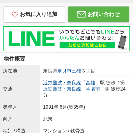
お気に入り追加
お問い合わせ
物件概要
所在地
奈良県
奈良市
三碓
３丁目
近鉄難波・奈良線
「
富雄
」駅 徒歩12分
交通
近鉄難波・奈良線
「
学園前
」駅 徒歩24
分
築年月
1991年 6月(築35年)
向き
北東
種別 / 構造
マンション / 鉄骨造