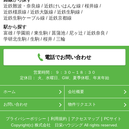
近鉄難波・奈良線
/
近鉄けいはんな線
/
桜井線
/
近鉄橿原線
/
近鉄大阪線
/
近鉄生駒線
/
近鉄生駒ケーブル線
/
近鉄京都線
駅から探す
富雄
/
学園前
/
東生駒
/
菖蒲池
/
尼ヶ辻
/
近鉄奈良
/
学研北生駒
/
生駒
/
桜井
/
三輪
電話でお問い合わせ
営業時間：
９：３０～１８：３０
定休日：
火、水曜日、GW、夏季休暇、年末年始
ホーム
会社概要
お問い合わせ
物件リクエスト
プライバシーポリシー
利用規約
アクセスマップ
PCサイト
Copyright(c) 株式会社 日栄ハウジング All rights reserved.