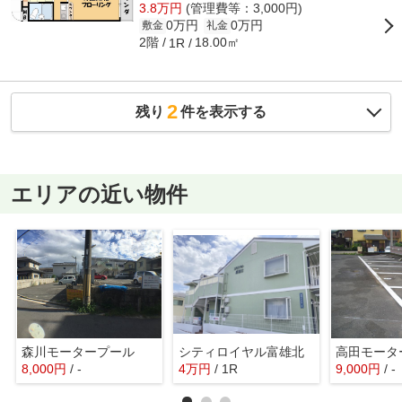
3.8万円
(管理費等：3,000円)
0万円
0万円
敷金
礼金
2階
18.00㎡
1R
2
残り
件を表示する
エリアの近い物件
森川モータープール
シティロイヤル富雄北
高田モータ
8,000
円
/ -
4
万
円
/ 1R
9,000
円
/ -