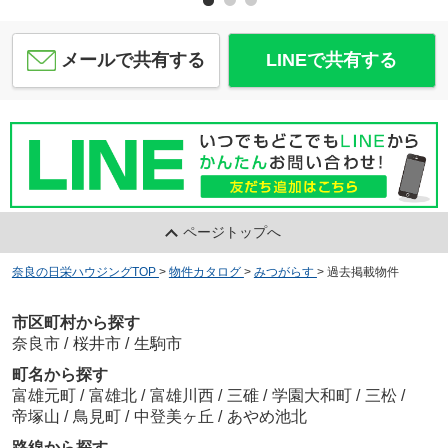
メールで共有する
LINEで共有する
ページトップへ
奈良の日栄ハウジングTOP
>
物件カタログ
>
みつがらす
>
過去掲載物件
市区町村から探す
奈良市
/
桜井市
/
生駒市
町名から探す
富雄元町
/
富雄北
/
富雄川西
/
三碓
/
学園大和町
/
三松
/
帝塚山
/
鳥見町
/
中登美ヶ丘
/
あやめ池北
路線から探す