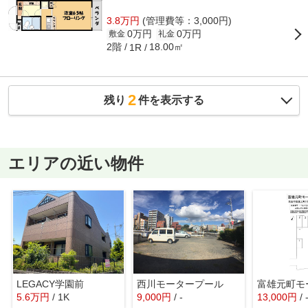
3.8万円
(管理費等：3,000円)
0万円
0万円
敷金
礼金
2階
18.00㎡
1R
2
残り
件を表示する
エリアの近い物件
LEGACY学園前
西川モータープール
5.6
万
円
/ 1K
9,000
円
/ -
13,000
円
/ 