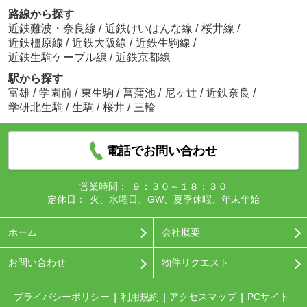
路線から探す
近鉄難波・奈良線
/
近鉄けいはんな線
/
桜井線
/
近鉄橿原線
/
近鉄大阪線
/
近鉄生駒線
/
近鉄生駒ケーブル線
/
近鉄京都線
駅から探す
富雄
/
学園前
/
東生駒
/
菖蒲池
/
尼ヶ辻
/
近鉄奈良
/
学研北生駒
/
生駒
/
桜井
/
三輪
電話でお問い合わせ
営業時間：
９：３０～１８：３０
定休日：
火、水曜日、GW、夏季休暇、年末年始
ホーム
会社概要
お問い合わせ
物件リクエスト
プライバシーポリシー
利用規約
アクセスマップ
PCサイト