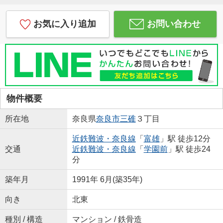
お気に入り追加
お問い合わせ
物件概要
所在地
奈良県
奈良市
三碓
３丁目
近鉄難波・奈良線
「
富雄
」駅 徒歩12分
交通
近鉄難波・奈良線
「
学園前
」駅 徒歩24
分
築年月
1991年 6月(築35年)
向き
北東
種別 / 構造
マンション / 鉄骨造