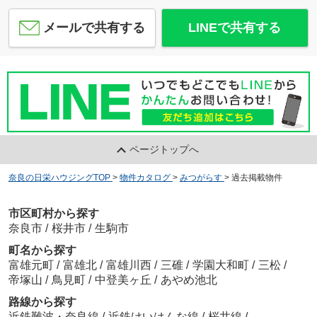
メールで共有する
LINEで共有する
ページトップへ
奈良の日栄ハウジングTOP
>
物件カタログ
>
みつがらす
>
過去掲載物件
市区町村から探す
奈良市
/
桜井市
/
生駒市
町名から探す
富雄元町
/
富雄北
/
富雄川西
/
三碓
/
学園大和町
/
三松
/
帝塚山
/
鳥見町
/
中登美ヶ丘
/
あやめ池北
路線から探す
近鉄難波・奈良線
/
近鉄けいはんな線
/
桜井線
/