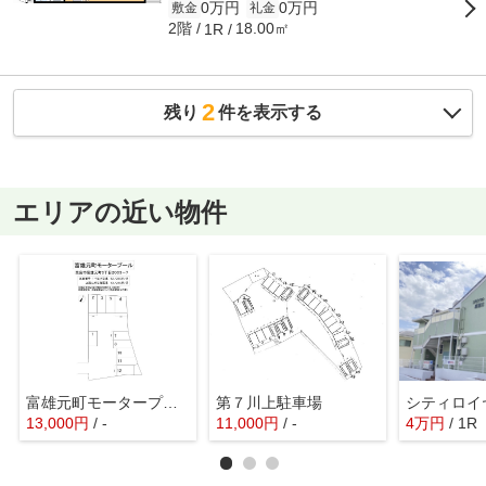
0万円
0万円
敷金
礼金
2階
18.00㎡
1R
2
残り
件を表示する
エリアの近い物件
富雄元町モータープール
第７川上駐車場
シティロイ
13,000
円
/ -
11,000
円
/ -
4
万
円
/ 1R