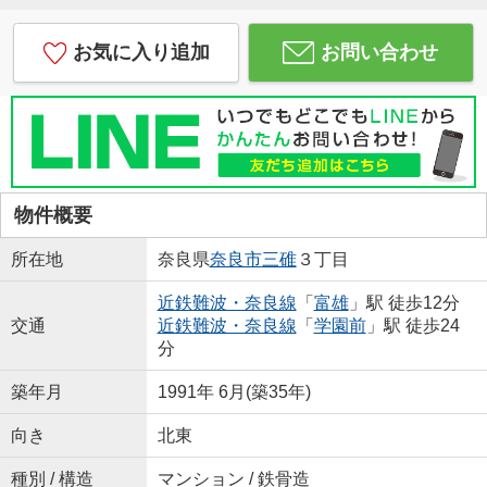
お気に入り追加
お問い合わせ
物件概要
所在地
奈良県
奈良市
三碓
３丁目
近鉄難波・奈良線
「
富雄
」駅 徒歩12分
交通
近鉄難波・奈良線
「
学園前
」駅 徒歩24
分
築年月
1991年 6月(築35年)
向き
北東
種別 / 構造
マンション / 鉄骨造