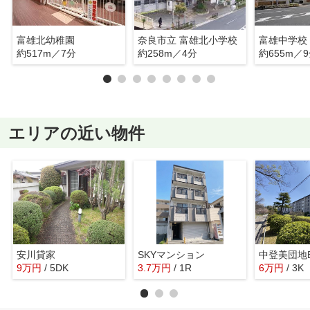
富雄北幼稚園
奈良市立 富雄北小学校
富雄中学校
約517m／7分
約258m／4分
約655m／
エリアの近い物件
安川貸家
SKYマンション
中登美団地
9
万
円
/ 5DK
3.7
万
円
/ 1R
6
万
円
/ 3K