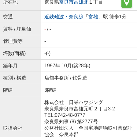
所在地
奈良県
奈良市
富雄北
１丁目
交通
近鉄難波・奈良線
「
富雄
」駅 徒歩1分
賃料 / 坪単価
-
/ -
管理費等
-
坪数(面積)
-(-)
築年月
1997年 10月(築28年)
種別 / 構造
店舗事務所 / 鉄骨造
階建
3階建
株式会社 日栄ハウジング
奈良県奈良市富雄元町２丁目3-2
TEL:0742-48-0777
奈良県知事 (8) 第2777号
取扱会社
公益社団法人 全国宅地建物取引業保証
協会 奈良本部