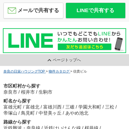
メールで共有する
LINEで共有する
ページトップへ
奈良の日栄ハウジングTOP
>
物件カタログ
>
信貴ビル
市区町村から探す
奈良市
/
桜井市
/
生駒市
町名から探す
富雄元町
/
富雄北
/
富雄川西
/
三碓
/
学園大和町
/
三松
/
帝塚山
/
鳥見町
/
中登美ヶ丘
/
あやめ池北
路線から探す
近鉄難波・奈良線
/
近鉄けいはんな線
/
桜井線
/