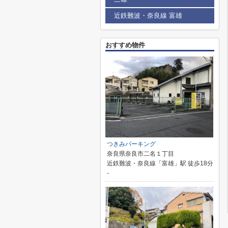
近鉄難波・奈良線 富雄
おすすめ物件
つきみパーキング
奈良県奈良市二名１丁目
近鉄難波・奈良線「富雄」駅 徒歩18分
-