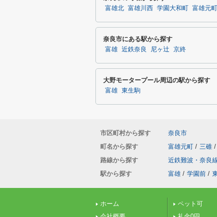
富雄北
富雄川西
学園大和町
富雄元
奈良市にある駅から探す
富雄
近鉄奈良
尼ヶ辻
京終
大野モータープール周辺の駅から探す
富雄
東生駒
市区町村から探す
奈良市
町名から探す
富雄元町
/
三碓
/
路線から探す
近鉄難波・奈良
駅から探す
富雄
/
学園前
/
ホーム
ペット可
会社概要
礼金0円