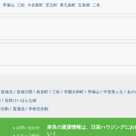
町
帝塚山
三松
今在家町
芝辻町
東九条町
五条畑
二名
富雄北
/
富雄川西
/
鳥見町
/
三松
/
学園大和町
/
帝塚山
/
中登美ヶ丘
/
あや
線
/
近鉄けいはんな線
東生駒
/
菖蒲池
/
学研北生駒
奈良の賃貸情報は、日栄ハウジングにお
お問い合わせ
い！
スタッフ紹介