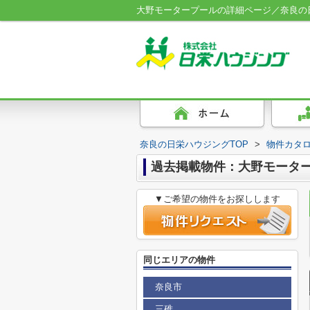
大野モータープールの詳細ページ／奈良の
奈良の日栄ハウジングTOP
>
物件カタ
過去掲載物件：大野モータ
▼ご希望の物件をお探しします
同じエリアの物件
奈良市
三碓