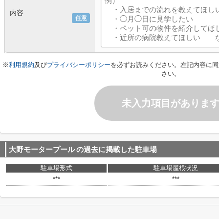
内容
任意
※
利用規約
及び
プライバシーポリシー
を必ずお読みください。左記内容に同
さい。
未入力項目がありま
大野モータープール
の過去に掲載した駐車場
駐車場形式
駐車場屋根状況
***
***