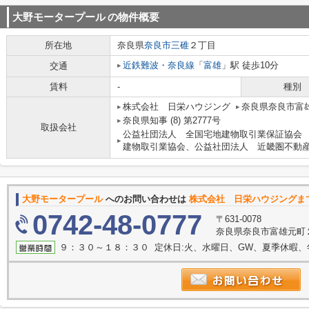
大野モータープール
の物件概要
所在地
奈良県
奈良市
三碓
２丁目
近鉄難波・奈良線
「
富雄
」駅 徒歩10分
交通
賃料
-
種別
株式会社 日栄ハウジング
奈良県奈良市富雄
奈良県知事 (8) 第2777号
取扱会社
公益社団法人 全国宅地建物取引業保証協会
建物取引業協会、公益社団法人 近畿圏不動
大野モータープール
へのお問い合わせは
株式会社 日栄ハウジングま
0742-48-0777
〒631-0078
奈良県奈良市富雄元町２
９：３０～１８：３０ 定休日:火、水曜日、GW、夏季休暇、