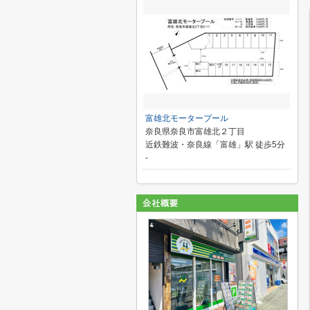
富雄北モータープール
奈良県奈良市富雄北２丁目
近鉄難波・奈良線「富雄」駅 徒歩5分
-