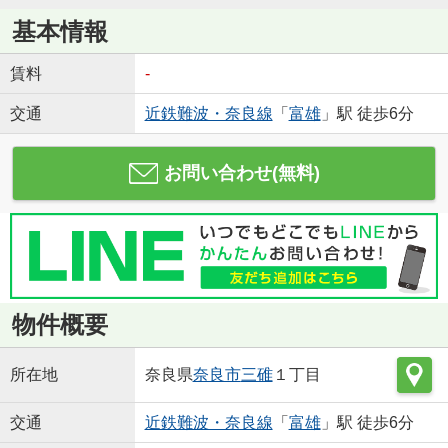
基本情報
賃料
-
交通
近鉄難波・奈良線
「
富雄
」駅 徒歩6分
お問い合わせ(無料)
物件概要
所在地
奈良県
奈良市
三碓
１丁目
交通
近鉄難波・奈良線
「
富雄
」駅 徒歩6分