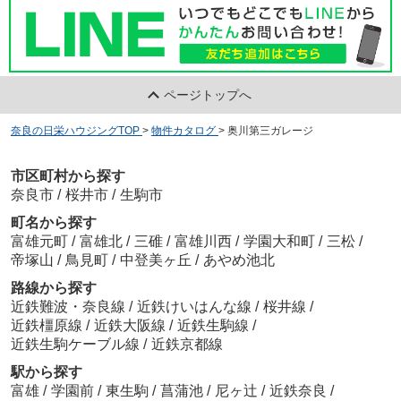
ページトップへ
奈良の日栄ハウジングTOP
>
物件カタログ
>
奥川第三ガレージ
市区町村から探す
奈良市
/
桜井市
/
生駒市
町名から探す
富雄元町
/
富雄北
/
三碓
/
富雄川西
/
学園大和町
/
三松
/
帝塚山
/
鳥見町
/
中登美ヶ丘
/
あやめ池北
路線から探す
近鉄難波・奈良線
/
近鉄けいはんな線
/
桜井線
/
近鉄橿原線
/
近鉄大阪線
/
近鉄生駒線
/
近鉄生駒ケーブル線
/
近鉄京都線
駅から探す
富雄
/
学園前
/
東生駒
/
菖蒲池
/
尼ヶ辻
/
近鉄奈良
/