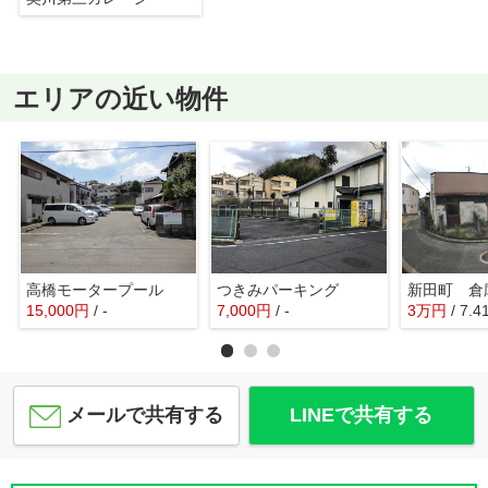
エリアの近い物件
高橋モータープール
つきみパーキング
新田町 倉
15,000
円
/ -
7,000
円
/ -
3
万
円
/ 7.
メールで共有する
LINEで共有する