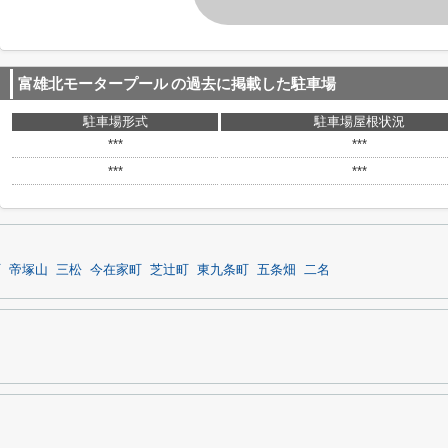
富雄北モータープール
の過去に掲載した駐車場
駐車場形式
駐車場屋根状況
***
***
***
***
町
帝塚山
三松
今在家町
芝辻町
東九条町
五条畑
二名