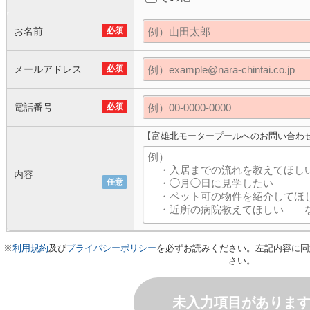
お名前
必須
メールアドレス
必須
電話番号
必須
【富雄北モータープールへのお問い合わ
内容
任意
※
利用規約
及び
プライバシーポリシー
を必ずお読みください。左記内容に同
さい。
未入力項目がありま