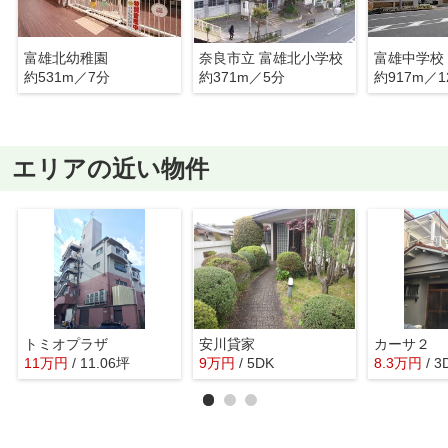
富雄北幼稚園
奈良市立 富雄北小学校
富雄中学校
約531m／7分
約371m／5分
約917m／1
エリアの近い物件
トミオプラザ
安川貸家
カーサ２
11
万
円
/ 11.06坪
9
万
円
/ 5DK
8.3
万
円
/ 3