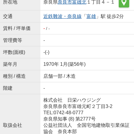
所在地
奈良県
奈良市
富雄北
１丁目４－１
交通
近鉄難波・奈良線
「
富雄
」駅 徒歩2分
賃料 / 坪単価
-
/ -
管理費等
-
坪数(面積)
-(-)
築年月
1970年 1月(築56年)
種別 / 構造
店舗一部 / 木造
階建
-
株式会社 日栄ハウジング
奈良県奈良市富雄元町２丁目3-2
TEL:0742-48-0777
奈良県知事 (8) 第2777号
取扱会社
公益社団法人 全国宅地建物取引業保証
協会 奈良本部