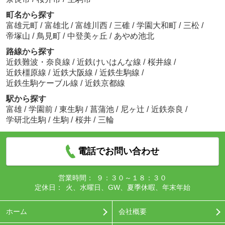
町名から探す
富雄元町
/
富雄北
/
富雄川西
/
三碓
/
学園大和町
/
三松
/
帝塚山
/
鳥見町
/
中登美ヶ丘
/
あやめ池北
路線から探す
近鉄難波・奈良線
/
近鉄けいはんな線
/
桜井線
/
近鉄橿原線
/
近鉄大阪線
/
近鉄生駒線
/
近鉄生駒ケーブル線
/
近鉄京都線
駅から探す
富雄
/
学園前
/
東生駒
/
菖蒲池
/
尼ヶ辻
/
近鉄奈良
/
学研北生駒
/
生駒
/
桜井
/
三輪
電話でお問い合わせ
営業時間：
９：３０～１８：３０
定休日：
火、水曜日、GW、夏季休暇、年末年始
ホーム
会社概要