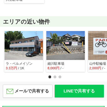
エリアの近い物件
ラ・ベルメイゾン
細川駐車場
山中駐輪場
3.3
万
円
/ 1K
8,000
円
/ -
2,000
円
/ -
メールで共有する
LINEで共有する