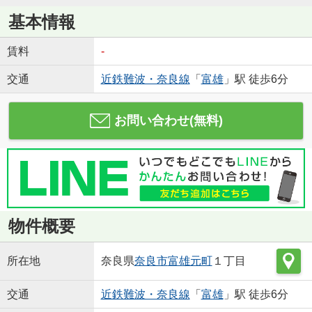
基本情報
賃料
-
交通
近鉄難波・奈良線
「
富雄
」駅 徒歩6分
お問い合わせ(無料)
物件概要
所在地
奈良県
奈良市
富雄元町
１丁目
交通
近鉄難波・奈良線
「
富雄
」駅 徒歩6分