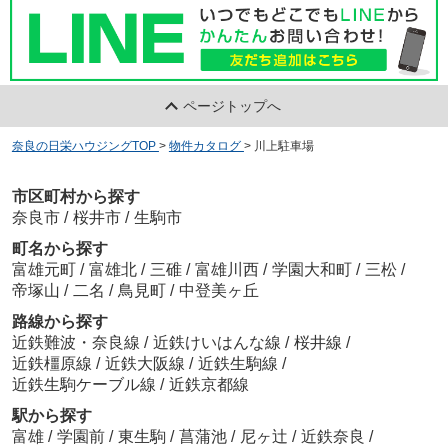
ページトップへ
奈良の日栄ハウジングTOP
>
物件カタログ
>
川上駐車場
市区町村から探す
奈良市
/
桜井市
/
生駒市
町名から探す
富雄元町
/
富雄北
/
三碓
/
富雄川西
/
学園大和町
/
三松
/
帝塚山
/
二名
/
鳥見町
/
中登美ヶ丘
路線から探す
近鉄難波・奈良線
/
近鉄けいはんな線
/
桜井線
/
近鉄橿原線
/
近鉄大阪線
/
近鉄生駒線
/
近鉄生駒ケーブル線
/
近鉄京都線
駅から探す
富雄
/
学園前
/
東生駒
/
菖蒲池
/
尼ヶ辻
/
近鉄奈良
/