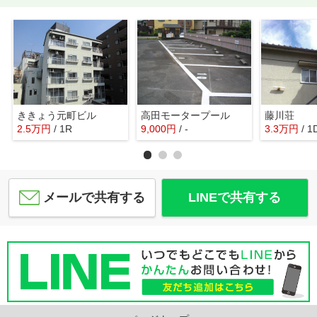
ききょう元町ビル
高田モータープール
藤川荘
2.5
万
円
/ 1R
9,000
円
/ -
3.3
万
円
/ 1
メールで共有する
LINEで共有する