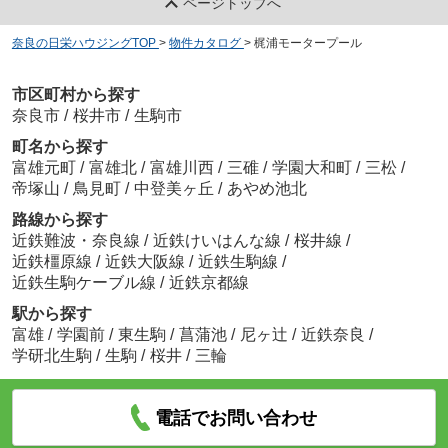
ページトップへ
奈良の日栄ハウジングTOP
>
物件カタログ
>
梶浦モータープール
市区町村から探す
奈良市
/
桜井市
/
生駒市
町名から探す
富雄元町
/
富雄北
/
富雄川西
/
三碓
/
学園大和町
/
三松
/
帝塚山
/
鳥見町
/
中登美ヶ丘
/
あやめ池北
路線から探す
近鉄難波・奈良線
/
近鉄けいはんな線
/
桜井線
/
近鉄橿原線
/
近鉄大阪線
/
近鉄生駒線
/
近鉄生駒ケーブル線
/
近鉄京都線
駅から探す
富雄
/
学園前
/
東生駒
/
菖蒲池
/
尼ヶ辻
/
近鉄奈良
/
学研北生駒
/
生駒
/
桜井
/
三輪
電話でお問い合わせ