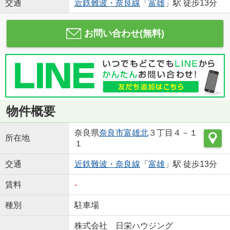
交通
近鉄難波・奈良線
「
富雄
」駅 徒歩13分
お問い合わせ(無料)
物件概要
奈良県
奈良市
富雄北
３丁目４－１
所在地
１
交通
近鉄難波・奈良線
「
富雄
」駅 徒歩13分
賃料
-
種別
駐車場
株式会社 日栄ハウジング