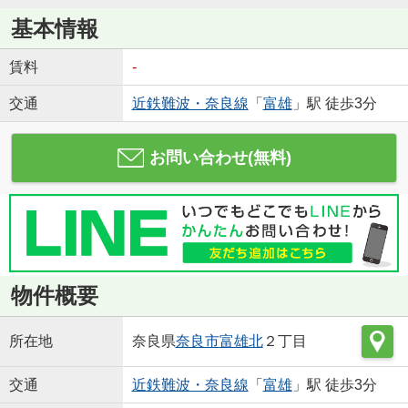
基本情報
賃料
-
交通
近鉄難波・奈良線
「
富雄
」駅 徒歩3分
お問い合わせ(無料)
物件概要
所在地
奈良県
奈良市
富雄北
２丁目
交通
近鉄難波・奈良線
「
富雄
」駅 徒歩3分