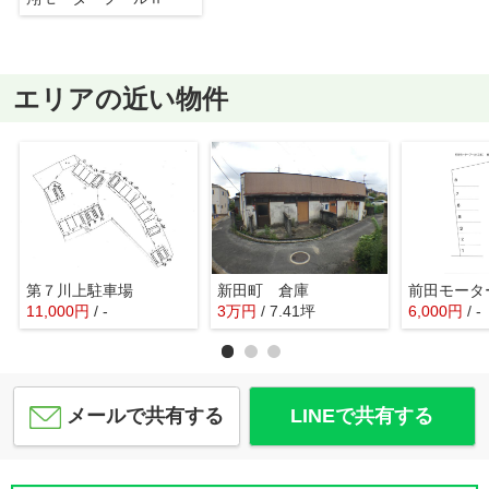
エリアの近い物件
第７川上駐車場
新田町 倉庫
11,000
円
/ -
3
万
円
/ 7.41坪
6,000
円
/ -
メールで共有する
LINEで共有する