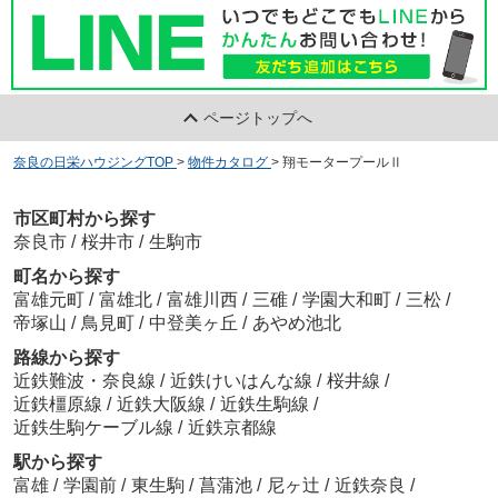
ページトップへ
奈良の日栄ハウジングTOP
>
物件カタログ
>
翔モータープールⅡ
市区町村から探す
奈良市
/
桜井市
/
生駒市
町名から探す
富雄元町
/
富雄北
/
富雄川西
/
三碓
/
学園大和町
/
三松
/
帝塚山
/
鳥見町
/
中登美ヶ丘
/
あやめ池北
路線から探す
近鉄難波・奈良線
/
近鉄けいはんな線
/
桜井線
/
近鉄橿原線
/
近鉄大阪線
/
近鉄生駒線
/
近鉄生駒ケーブル線
/
近鉄京都線
駅から探す
富雄
/
学園前
/
東生駒
/
菖蒲池
/
尼ヶ辻
/
近鉄奈良
/