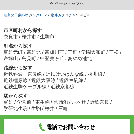
ページトップへ
奈良の日栄ハウジングTOP
>
物件カタログ
>
SSKビル
市区町村から探す
奈良市
/
桜井市
/
生駒市
町名から探す
富雄元町
/
富雄北
/
富雄川西
/
三碓
/
学園大和町
/
三松
/
帝塚山
/
鳥見町
/
中登美ヶ丘
/
あやめ池北
路線から探す
近鉄難波・奈良線
/
近鉄けいはんな線
/
桜井線
/
近鉄橿原線
/
近鉄大阪線
/
近鉄生駒線
/
近鉄生駒ケーブル線
/
近鉄京都線
駅から探す
富雄
/
学園前
/
東生駒
/
菖蒲池
/
尼ヶ辻
/
近鉄奈良
/
学研北生駒
/
生駒
/
桜井
/
三輪
電話でお問い合わせ