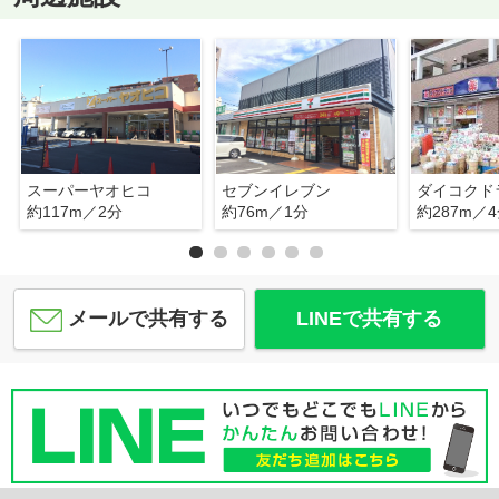
スーパーヤオヒコ
セブンイレブン
ダイコクド
約117m／2分
約76m／1分
約287m／
メールで共有する
LINEで共有する