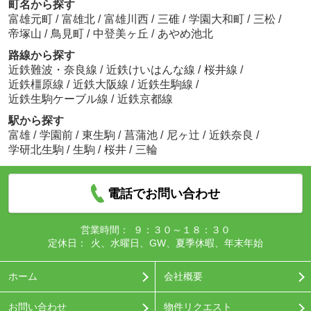
町名から探す
富雄元町
/
富雄北
/
富雄川西
/
三碓
/
学園大和町
/
三松
/
帝塚山
/
鳥見町
/
中登美ヶ丘
/
あやめ池北
路線から探す
近鉄難波・奈良線
/
近鉄けいはんな線
/
桜井線
/
近鉄橿原線
/
近鉄大阪線
/
近鉄生駒線
/
近鉄生駒ケーブル線
/
近鉄京都線
駅から探す
富雄
/
学園前
/
東生駒
/
菖蒲池
/
尼ヶ辻
/
近鉄奈良
/
学研北生駒
/
生駒
/
桜井
/
三輪
電話でお問い合わせ
営業時間：
９：３０～１８：３０
定休日：
火、水曜日、GW、夏季休暇、年末年始
ホーム
会社概要
お問い合わせ
物件リクエスト