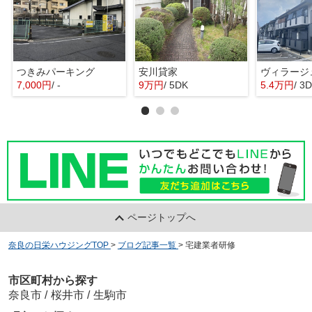
つきみパーキング
安川貸家
ヴィラージ
7,000円
/ -
9万円
/ 5DK
5.4万円
/ 3
ページトップへ
奈良の日栄ハウジングTOP
>
ブログ記事一覧
>
宅建業者研修
市区町村から探す
奈良市
/
桜井市
/
生駒市