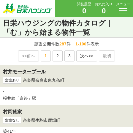
閲覧履歴
お気に入り
メニュー
0
0
日栄ハウジングの物件カタログ｜
「む」から始まる物件一覧
該当公開件数
287
件
1-100
件表示
<<前へ
1
2
3
次へ>>
最初
村井モータープール
奈良県奈良市東九条町
空室あり
-
桜井線
「
京終
」駅
村岡貸家
奈良県生駒市鹿畑町
空室なし
築41年