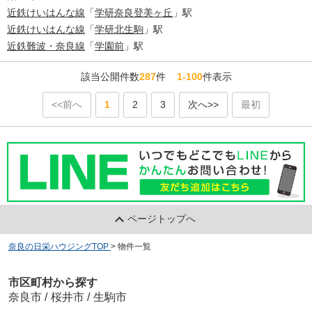
近鉄けいはんな線
「
学研奈良登美ヶ丘
」駅
近鉄けいはんな線
「
学研北生駒
」駅
近鉄難波・奈良線
「
学園前
」駅
該当公開件数
287
件
1-100
件表示
<<前へ
1
2
3
次へ>>
最初
ページトップへ
奈良の日栄ハウジングTOP
>
物件一覧
市区町村から探す
奈良市
/
桜井市
/
生駒市